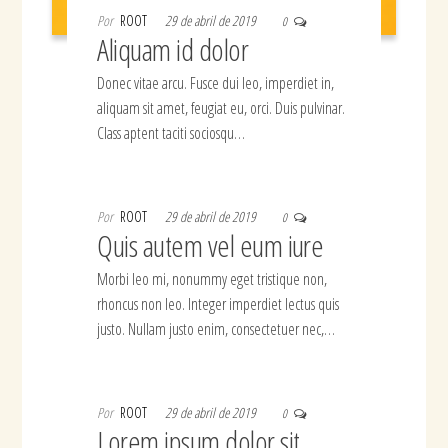
Por
ROOT
29 de abril de 2019
0
Aliquam id dolor
Donec vitae arcu. Fusce dui leo, imperdiet in,
aliquam sit amet, feugiat eu, orci. Duis pulvinar.
Class aptent taciti sociosqu…
Por
ROOT
29 de abril de 2019
0
Quis autem vel eum iure
Morbi leo mi, nonummy eget tristique non,
rhoncus non leo. Integer imperdiet lectus quis
justo. Nullam justo enim, consectetuer nec,…
Por
ROOT
29 de abril de 2019
0
Lorem ipsum dolor sit