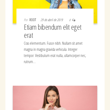
Por
ROOT
29 de abril de 2019
0
Etiam bibendum elit eget
erat
Cras elementum. Fusce nibh. Nullam sit amet
magna in magna gravida vehicula. Integer
tempor. Vestibulum erat nulla, ullamcorper nec,
rutrum…