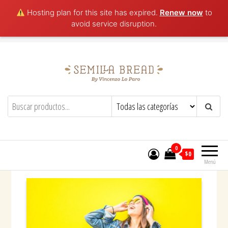
Hosting plan for this site has expired.
Renew now
to
avoid service disruption.
Saltar
al
contenido
0
$0
Menú