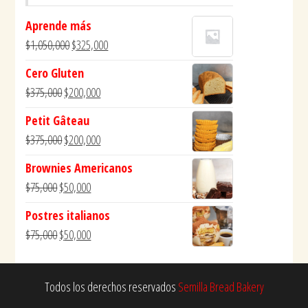
Aprende más
$
1,050,000
$
325,000
Cero Gluten
$
375,000
$
200,000
Petit Gâteau
$
375,000
$
200,000
Brownies Americanos
$
75,000
$
50,000
Postres italianos
$
75,000
$
50,000
Todos los derechos reservados
Semilla Bread Bakery