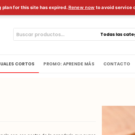
 plan for this site has expired.
Renew now
to avoid service 
TUALES CORTOS
PROMO: APRENDE MÁS
CONTACTO