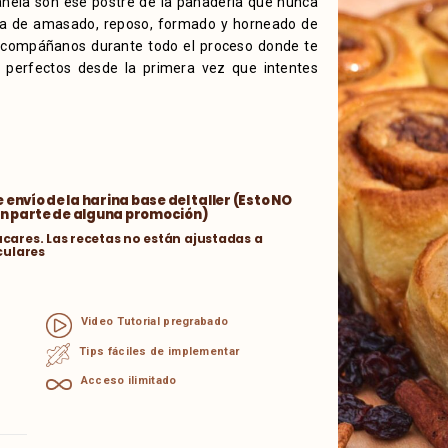
 canela son ese postre de la panadería que nunca
ica de amasado, reposo, formado y horneado de
 Acompáñanos durante todo el proceso donde te
 perfectos desde la primera vez que intentes
 envío de la harina base del taller (Esto NO
an parte de alguna promoción)
úcares. Las recetas no están ajustadas a
culares
Video Tutorial pregrabado
Tips fáciles de implementar
Acceso ilimitado