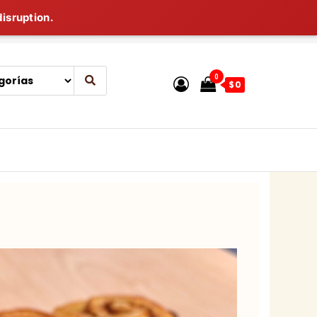
disruption.
0
$0