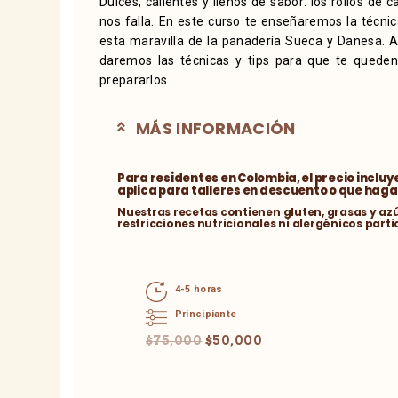
Dulces, calientes y llenos de sabor: los rollos de
nos falla. En este curso te enseñaremos la técn
esta maravilla de la panadería Sueca y Danesa.
daremos las técnicas y tips para que te queden
prepararlos.
MÁS INFORMACIÓN
Para residentes en Colombia, el precio incluye
aplica para talleres en descuento o que hag
Nuestras recetas contienen gluten, grasas y az
restricciones nutricionales ni alergénicos parti
4-5 horas
Principiante
$
75,000
$
50,000